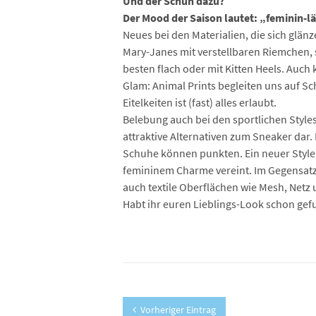
Und der Schuh dazu?
Der Mood der Saison lautet: „feminin-l
Neues bei den Materialien, die sich glän
Mary-Janes mit verstellbaren Riemchen, 
besten flach oder mit Kitten Heels. Auch
Glam: Animal Prints begleiten uns auf Sch
Eitelkeiten ist (fast) alles erlaubt.
Belebung auch bei den sportlichen Style
attraktive Alternativen zum Sneaker dar. 
Schuhe können punkten. Ein neuer Style 
femininem Charme vereint. Im Gegensatz d
auch textile Oberflächen wie Mesh, Netz 
Habt ihr euren Lieblings-Look schon gef
Vorheriger Eintrag