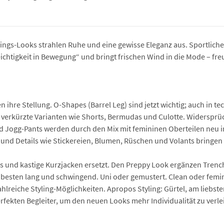
lings-Looks strahlen Ruhe und eine gewisse Eleganz aus. Sportlich
„Leichtigkeit in Bewegung“ und bringt frischen Wind in die Mode – f
ihre Stellung. O-Shapes (Barrel Leg) sind jetzt wichtig; auch in t
verkürzte Varianten wie Shorts, Bermudas und Culotte. Widersprüche
d Jogg-Pants werden durch den Mix mit femininen Oberteilen neu in
und Details wie Stickereien, Blumen, Rüschen und Volants bringen 
 und kastige Kurzjacken ersetzt. Den Preppy Look ergänzen Trench
 besten lang und schwingend. Uni oder gemustert. Clean oder femini
zahlreiche Styling-Möglichkeiten. Apropos Styling: Gürtel, am liebs
rfekten Begleiter, um den neuen Looks mehr Individualität zu verle