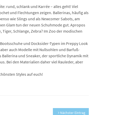
: rund, schlank und Karrée – alles geht! Viel
chet und Flechtungen zeigen. Ballerinas, häufig als
 Ebenso wie Slings und als Newcomer Sabots, am
isschen Glam tun der neuen Schuhmode gut. Apropos
ffe, Tiger, Schlange, Zebra? Im Zoo der modischen
ige Bootsschuhe und Docksider-Typen im Preppy Look
n, aber auch Modelle mit Nullsohlen und Barfuß-
 Ballerina und Sneaker, der sportliche Dynamik mit
us. Bei den Materialien daher viel Rauleder, aber
chönsten Styles auf euch!
Nächster Eintrag