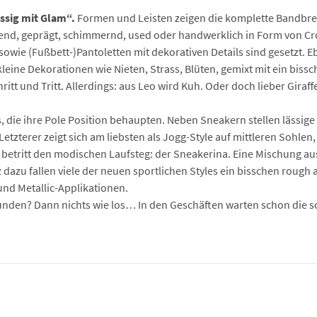
ässig mit Glam“.
Formen und Leisten zeigen die komplette Bandbreite
zend, geprägt, schimmernd, used oder handwerklich in Form von Cro
sowie (Fußbett-)Pantoletten mit dekorativen Details sind gesetzt.
 kleine Dekorationen wie Nieten, Strass, Blüten, gemixt mit ein b
ritt und Tritt. Allerdings: aus Leo wird Kuh. Oder doch lieber Gira
s, die ihre Pole Position behaupten. Neben Sneakern stellen läss
Letzterer zeigt sich am liebsten als Jogg-Style auf mittleren Sohle
betritt den modischen Laufsteg: der Sneakerina. Eine Mischung aus
azu fallen viele der neuen sportlichen Styles ein bisschen rough a
und Metallic-Applikationen.
unden? Dann nichts wie los… In den Geschäften warten schon die s