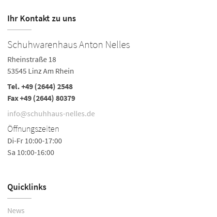
Ihr Kontakt zu uns
Schuhwarenhaus Anton Nelles
S
Rheinstraße 18
Ha
53545 Linz Am Rhein
5
Tel.
+49 (2644) 2548
Te
Fax +49 (2644) 80379
i
info@schuhhaus-nelles.de
Ö
Öffnungszeiten
Mo
Di-Fr 10:00-17:00
Do
Sa 10:00-16:00
Sa
Quicklinks
News