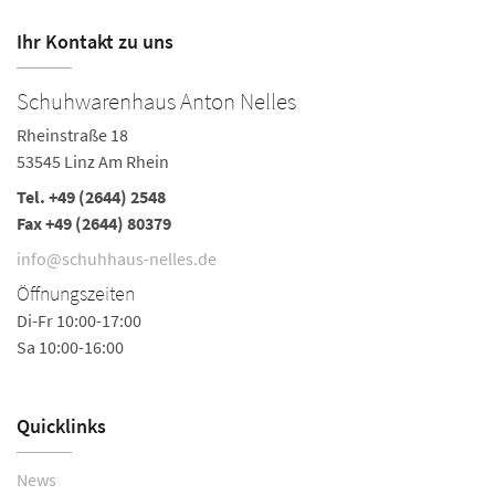
Ihr Kontakt zu uns
Schuhwarenhaus Anton Nelles
S
Rheinstraße 18
Ha
53545 Linz Am Rhein
5
Tel.
+49 (2644) 2548
Te
Fax +49 (2644) 80379
i
info@schuhhaus-nelles.de
Ö
Öffnungszeiten
Mo
Di-Fr 10:00-17:00
Do
Sa 10:00-16:00
Sa
Quicklinks
News