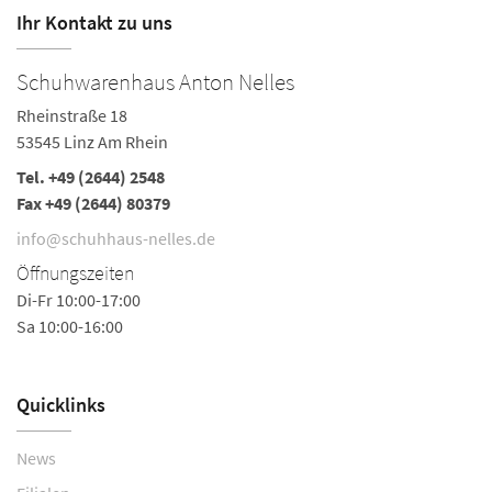
Ihr Kontakt zu uns
Schuhwarenhaus Anton Nelles
S
Rheinstraße 18
Ha
53545 Linz Am Rhein
5
Tel.
+49 (2644) 2548
Te
Fax +49 (2644) 80379
i
info@schuhhaus-nelles.de
Ö
Öffnungszeiten
Mo
Di-Fr 10:00-17:00
Do
Sa 10:00-16:00
Sa
Quicklinks
News