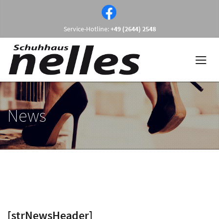
Service-Hotline:
+49 (2644) 2548
News
[strNewsHeader]