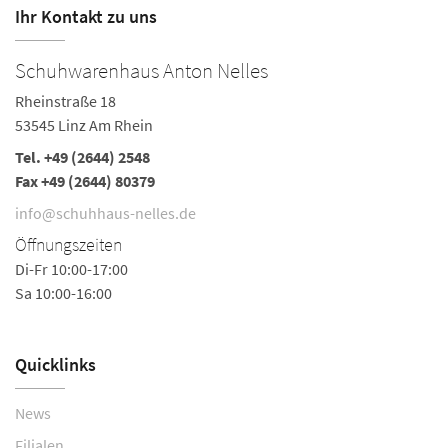
Ihr Kontakt zu uns
Schuhwarenhaus Anton Nelles
S
Rheinstraße 18
Ha
53545 Linz Am Rhein
5
Tel.
+49 (2644) 2548
Te
Fax +49 (2644) 80379
i
info@schuhhaus-nelles.de
Ö
Öffnungszeiten
Mo
Di-Fr 10:00-17:00
Do
Sa 10:00-16:00
Sa
Quicklinks
News
Filialen