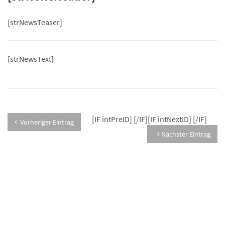
[strNewsTeaser]
[strNewsText]
[IF intPreID]
[/IF][IF intNextID]
[/IF]
Vorheriger Eintrag
Nächster Eintrag